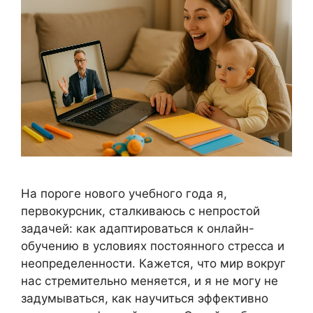
На пороге нового учебного года я,
первокурсник, сталкиваюсь с непростой
задачей: как адаптироваться к онлайн-
обучению в условиях постоянного стресса и
неопределенности. Кажется, что мир вокруг
нас стремительно меняется, и я не могу не
задумываться, как научиться эффективно