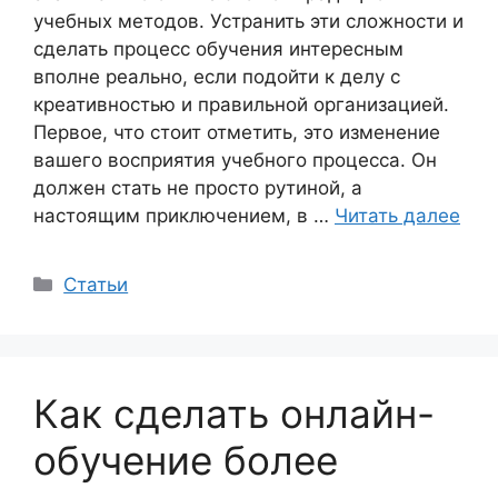
учебных методов. Устранить эти сложности и
сделать процесс обучения интересным
вполне реально, если подойти к делу с
креативностью и правильной организацией.
Первое, что стоит отметить, это изменение
вашего восприятия учебного процесса. Он
должен стать не просто рутиной, а
настоящим приключением, в …
Читать далее
Рубрики
Статьи
Как сделать онлайн-
обучение более