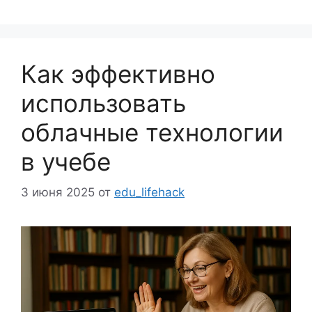
Как эффективно
использовать
облачные технологии
в учебе
3 июня 2025
от
edu_lifehack