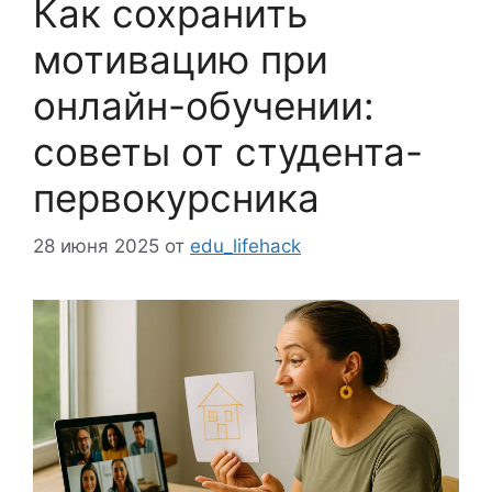
Как сохранить
мотивацию при
онлайн-обучении:
советы от студента-
первокурсника
28 июня 2025
от
edu_lifehack