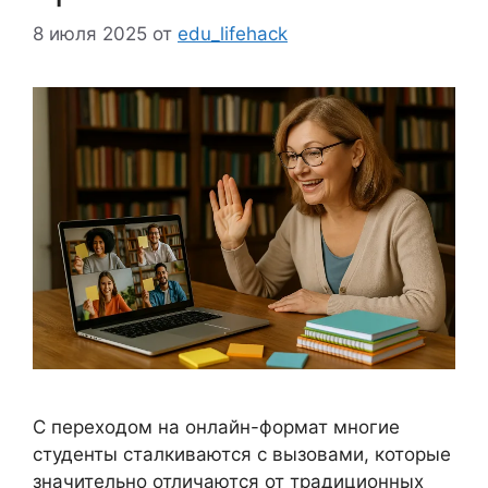
8 июля 2025
от
edu_lifehack
С переходом на онлайн-формат многие
студенты сталкиваются с вызовами, которые
значительно отличаются от традиционных