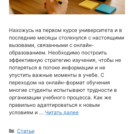
Нахожусь на первом курсе университета и в
последние месяцы столкнулся с настоящими
вызовами, связанными с онлайн-
образованием. Необходимо построить
эффективную стратегию изучения, чтобы не
потеряться в потоке информации и не
упустить важные моменты в учебе. С
переходом на онлайн-формат обучения
многие студенты испытывают трудности в
организации учебного процесса. Как же
правильно адаптироваться к новым
условиям и …
Читать далее
Рубрики
Статьи