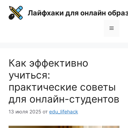
Перейти
к
Лайфхаки для онлайн обра
содержимому
Меню
Как эффективно
учиться:
практические советы
для онлайн-студентов
13 июля 2025
от
edu_lifehack