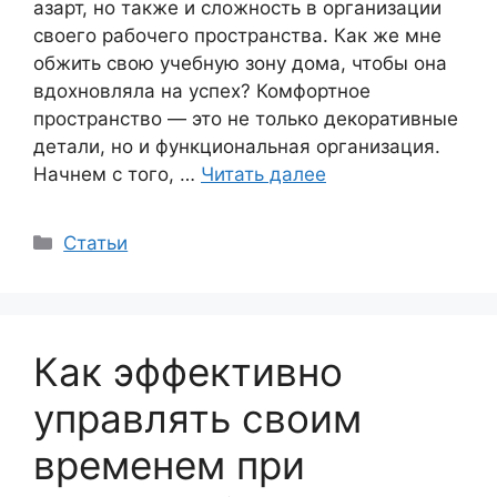
азарт, но также и сложность в организации
своего рабочего пространства. Как же мне
обжить свою учебную зону дома, чтобы она
вдохновляла на успех? Комфортное
пространство — это не только декоративные
детали, но и функциональная организация.
Начнем с того, …
Читать далее
Рубрики
Статьи
Как эффективно
управлять своим
временем при