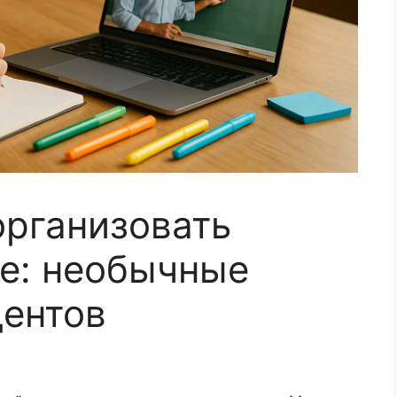
организовать
е: необычные
дентов