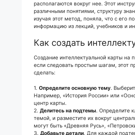
располагаются вокруг нее. Этот инстр
различными понятиями, структуру зна
изучая этот метод, поняла, что с его 
информацию из лекций, учебников и ин
Как создать интеллект
Создание интеллектуальной карты на 
если следовать простым шагам, этот пр
сделать:
1.
Определите основную тему
. Выбери
Например, «История России» или «Осн
центр карты.
2.
Делитесь на подтемы
. Определите 
темой, и разместите их вокруг централ
могут быть «Древняя Русь», «Петровск
3.
Добавьте детали
. Для каждой подте