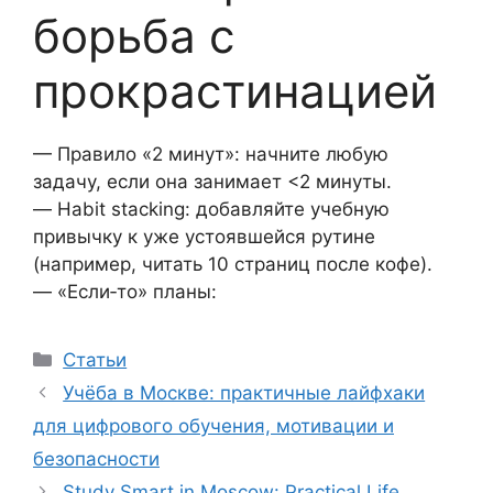
борьба с
прокрастинацией
— Правило «2 минут»: начните любую
задачу, если она занимает <2 минуты.
— Habit stacking: добавляйте учебную
привычку к уже устоявшейся рутине
(например, читать 10 страниц после кофе).
— «Если‑то» планы:
Рубрики
Статьи
Учёба в Москве: практичные лайфхаки
для цифрового обучения, мотивации и
безопасности
Study Smart in Moscow: Practical Life