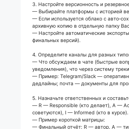
3. Настройте версионность и резервно
— Выбирайте платформы с историей верс
— Если используется облако с авто‑с
архивную копию в отдельную папку Bac
— Настройте автоматические экспорты
финальных версий).
4. Определите каналы для разных тип
— Что обсуждаем в чате (быстрые вопр
уведомления), что через систему треки
— Пример: Telegram/Slack — оперативн
дедлайны; почта — документы для про
5. Назначьте ответственных и составьт
— R — Responsible (кто делает), A — Ac
советуются), I — Informed (кто в курсе).
— Пример короткой матрицы:
— Финальный отчёт: R — автор, A — ти