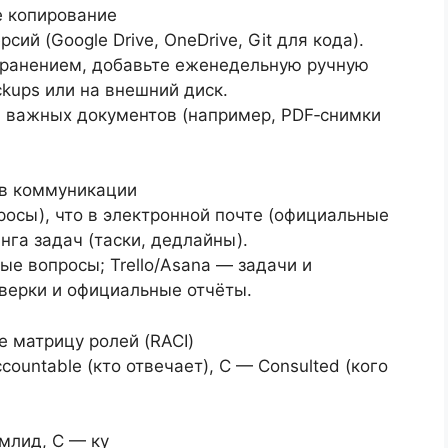
е копирование
ий (Google Drive, OneDrive, Git для кода).
охранением, добавьте еженедельную ручную
kups или на внешний диск.
 важных документов (например, PDF‑снимки
ов коммуникации
осы), что в электронной почте (официальные
нга задач (таски, дедлайны).
ые вопросы; Trello/Asana — задачи и
верки и официальные отчёты.
е матрицу ролей (RACI)
countable (кто отвечает), C — Consulted (кого
млид, C — ку